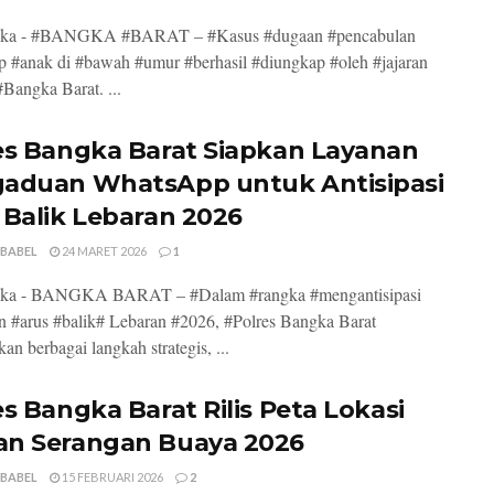
ka - #BANGKA #BARAT – #Kasus #dugaan #pencabulan
p #anak di #bawah #umur #berhasil #diungkap #oleh #jajaran
#Bangka Barat. ...
es Bangka Barat Siapkan Layanan
aduan WhatsApp untuk Antisipasi
 Balik Lebaran 2026
 BABEL
24 MARET 2026
1
ka - BANGKA BARAT – #Dalam #rangka #mengantisipasi
n #arus #balik# Lebaran #2026, #Polres Bangka Barat
an berbagai langkah strategis, ...
es Bangka Barat Rilis Peta Lokasi
n Serangan Buaya 2026
 BABEL
15 FEBRUARI 2026
2