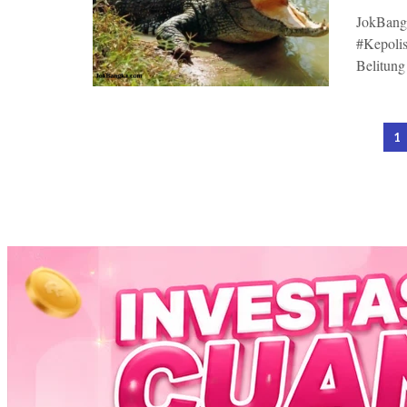
JokBang
#Kepoli
Belitung 
1