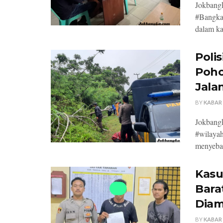
Jokbang
#Bangka 
dalam ka
Poli
Poho
Jala
BY
KABAR
Jokbangk
#wilayah
menyebab
Kasu
Bara
Diam
BY
KABAR