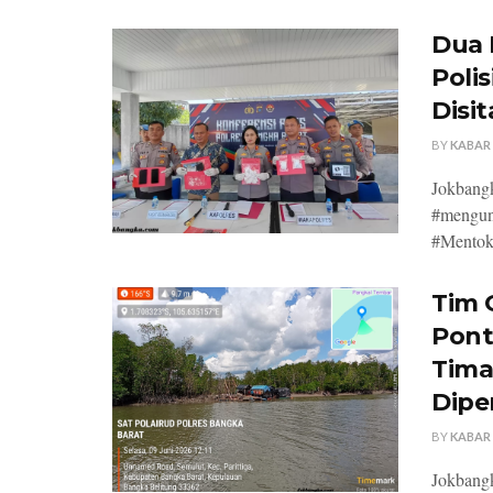
Dua 
Poli
Disi
BY
KABAR
Jokbangk
#mengun
#Mentok.
Tim 
Pont
Tima
Dipe
BY
KABAR
Jokbang