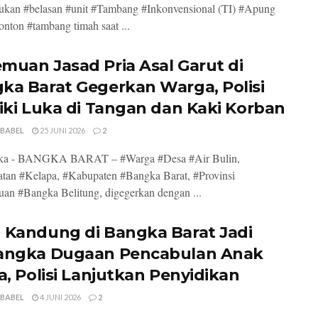
kan #belasan #unit #Tambang #Inkonvensional (TI) #Apung
onton #tambang timah saat ...
muan Jasad Pria Asal Garut di
ka Barat Gegerkan Warga, Polisi
diki Luka di Tangan dan Kaki Korban
 BABEL
25 JUNI 2026
2
ka - BANGKA BARAT – #Warga #Desa #Air Bulin,
tan #Kelapa, #Kabupaten #Bangka Barat, #Provinsi
an #Bangka Belitung, digegerkan dengan ...
 Kandung di Bangka Barat Jadi
angka Dugaan Pencabulan Anak
ta, Polisi Lanjutkan Penyidikan
 BABEL
4 JUNI 2026
2