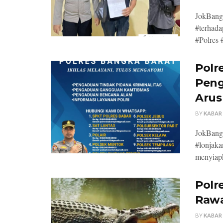
JokBang
#terhada
#Polres 
Polr
Peng
Arus
BY
KABAR
JokBang
#lonjaka
menyiapk
Polr
Rawa
BY
KABAR