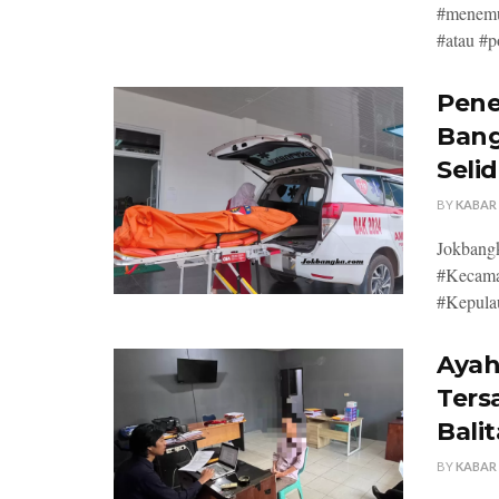
#menemu
#atau #p
Pene
Bang
Seli
BY
KABAR
Jokbang
#Kecama
#Kepulau
Ayah
Ters
Bali
BY
KABAR