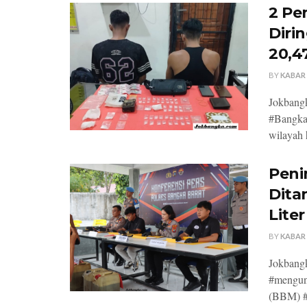
2 Pe
Diri
20,4
BY
KABAR
Jokbangk
#Bangka 
wilayah 
Peni
Dita
Lite
BY
KABAR
Jokbangk
#mengun
(BBM) #s