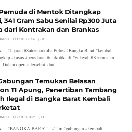
Pemuda di Mentok Ditangkap
si, 341 Gram Sabu Senilai Rp300 Juta
ta dari Kontrakan dan Brankas
 BABEL
17 JULI 2026
0
a - #Jajaran #Satresnarkoba Polres #Bangka Barat #kembali
gkap #kasus #peredaran #narkotika di #wilayah #Kecamatan
 Dalam operasi tersebut, dua ...
Gabungan Temukan Belasan
on TI Apung, Penertiban Tambang
h Ilegal di Bangka Barat Kembali
rketat
 BABEL
25 JUNI 2026
1
ka - #BANGKA BARAT – #Tim #gabungan #kembali