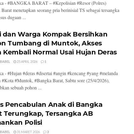
ka - #BANGKA BARAT – #Kepolisian #Resor (Polres)
Barat menetapkan seorang pria berinisial TS sebagai tersangka
sus dugaan ...
si dan Warga Kompak Bersihkan
n Tumbang di Muntok, Akses
n Kembali Normal Usai Hujan Deras
 BABEL
25 APRIL 2026
1
a - #Hujan #deras #disertai #angin #kencang #yang #melanda
 #Kota #Muntok, #Bangka Barat, Sabtu sore (25/4/2026),
kan sebuah pohon ...
s Pencabulan Anak di Bangka
t Terungkap, Tersangka AB
ankan Polisi
 BABEL
31 MARET 2026
3