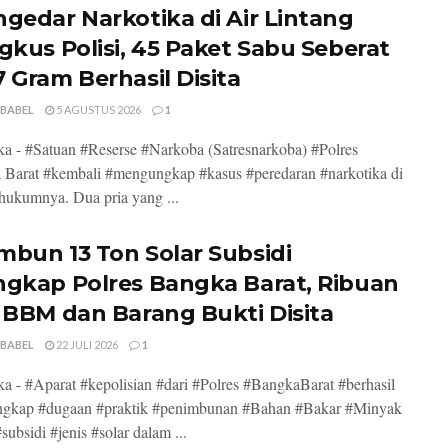
ngedar Narkotika di Air Lintang
ngkus Polisi, 45 Paket Sabu Seberat
7 Gram Berhasil Disita
 BABEL
5 AGUSTUS 2026
1
a - #Satuan #Reserse #Narkoba (Satresnarkoba) #Polres
Barat #kembali #mengungkap #kasus #peredaran #narkotika di
hukumnya. Dua pria yang ...
mbun 13 Ton Solar Subsidi
ngkap Polres Bangka Barat, Ribuan
r BBM dan Barang Bukti Disita
 BABEL
22 JULI 2026
1
a - #Aparat #kepolisian #dari #Polres #BangkaBarat #berhasil
gkap #dugaan #praktik #penimbunan #Bahan #Bakar #Minyak
ubsidi #jenis #solar dalam ...