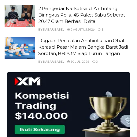
2 Pengedar Narkotika di Air Lintang
Diringkus Polisi, 45 Paket Sabu Seberat
20,47 Gram Berhasil Disita
BY
KABAR BABEL
5 AGUSTUS 2026
1
Dugaan Penjualan Antibiotik dan Obat
Keras di Pasar Malam Bangka Barat Jadi
Sorotan, BBPOM Siap Turun Tangan
BY
KABAR BABEL
30 JULI 2026
3