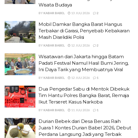
Wisata Budaya
BY
KABAR BABEL
13 JULI 2026
2
Mobil Damkar Bangka Barat Hangus
Terbakar di Garasi, Penyebab Kebakaran
Masih Diselidiki Polisi
BY
KABAR BABEL
12 JULI 2026
2
Wisatawan dari Jakarta hingga Batam
Padati Festival Namul Hasil Bumi Jering,
Ini Daya Tarik yang Membuatnya Viral
BY
KABAR BABEL
12 JULI 2026
1
Dua Pengedar Sabu di Mentok Dibekuk
Tim Hantu Polres Bangka Barat, Remaja
Ikut Terseret Kasus Narkoba
BY
KABAR BABEL
11 JULI 2026
1
Durian Bebek dari Desa Beruas Raih
Juara 1 Kontes Durian Babel 2026, Debut
Perdana Langsung Jadi yang Terbaik