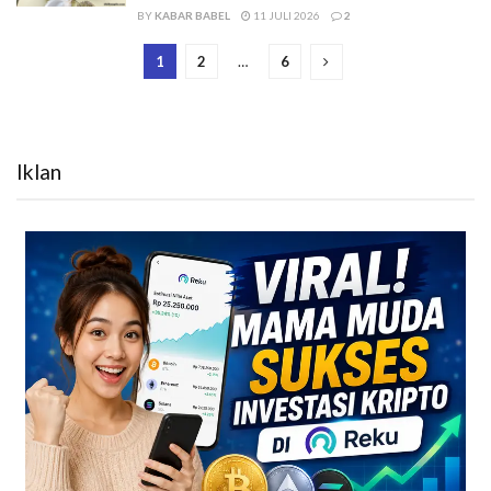
BY
KABAR BABEL
11 JULI 2026
2
1
2
…
6
Iklan