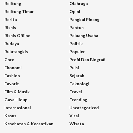
Belitung
Olahraga
Belitung Timur
Opini
Berita
Pangkal Pinang
Bisnis
Pantun
Bisnis Offline
Peluang Usaha
Budaya
Politik
Bulutangkis
Populer
Core
Profil Dan Biografi
Ekonomi
Puisi
Fashion
Sejarah
Favorit
Teknologi
Film & Musik
Travel
Gaya Hidup
Trending
Internasional
Uncategorized
Kasus
Viral
Kesehatan & Kecantikan
Wisata