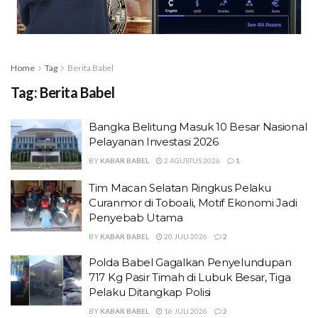
Home
Tag
Berita Babel
Tag:
Berita Babel
Bangka Belitung Masuk 10 Besar Nasional
Pelayanan Investasi 2026
BY
KABAR BABEL
2 AGUSTUS 2026
1
Tim Macan Selatan Ringkus Pelaku
Curanmor di Toboali, Motif Ekonomi Jadi
Penyebab Utama
BY
KABAR BABEL
20 JULI 2026
2
Polda Babel Gagalkan Penyelundupan
717 Kg Pasir Timah di Lubuk Besar, Tiga
Pelaku Ditangkap Polisi
BY
KABAR BABEL
16 JULI 2026
2