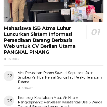
Mahasiswa ISB Atma Luhur
Luncurkan Sistem Informasi
Persediaan Barang Berbasis
Web untuk CV Berlian Utama​
PANGKAL PINANG
0 SHARES
Viral Perusakan Pohon Sawit di Seputaran Jalan
Singkep Air Ruai Pemali Sungailiat, Pelaku Terancam
Pidana
0 SHARES
Kronologi Kecelakaan Maut Air Hitam
Pangkalpinang: Penjelasan Kasatlantas Usai 3 Warga
Tewas di Simpang Lampu Merah