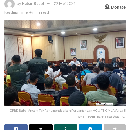
by
Kabar Babel
22 Mei 2026
Donate
Reading Time: 4 mins read
DPRD Babel Ancam Tak Rekomendasikan Perpanjangan HGU PT GML, Warga 8
Desa Tuntut Hak Plasma dan CSR