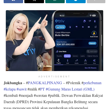
ADVERTISEMENT
Jokbangka
– #
PANGKALPINANG
– #Polemik #
perkebunan
#kelapa #sawit
#milik #
PT #Gunung Maras Lestari (GML)
#kembali #menjadi #sorotan #publik. Dewan Perwakilan Rakyat
Daerah (DPRD) Provinsi Kepulauan Bangka Belitung secara
tegas mengancam tidak akan memberikan rekomendasi