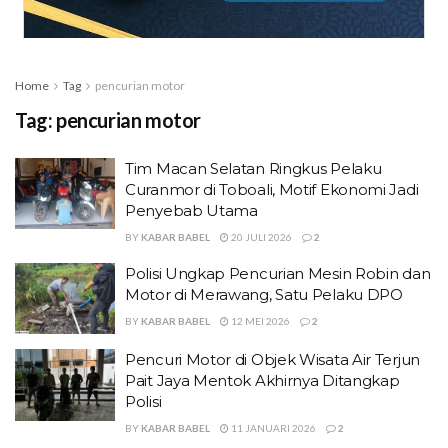
Home
Tag
pencurian motor
Tag:
pencurian motor
Tim Macan Selatan Ringkus Pelaku
Curanmor di Toboali, Motif Ekonomi Jadi
Penyebab Utama
BY
KABAR BABEL
20 JULI 2026
2
Polisi Ungkap Pencurian Mesin Robin dan
Motor di Merawang, Satu Pelaku DPO
BY
KABAR BABEL
12 MEI 2026
2
Pencuri Motor di Objek Wisata Air Terjun
Pait Jaya Mentok Akhirnya Ditangkap
Polisi
BY
KABAR BABEL
11 JANUARI 2026
2