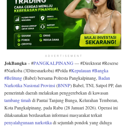
ADVERTISEMENT
JokBangka
– #
PANGKALPINANG
— #Direktorat #Reserse
#Narkoba (3Ditresnarkoba) #Polda #
Kepulauan #Bangka
#Belitung
(Babel) bersama Polresta Pangkalpinang,
Badan
Narkotika Nasional Provinsi
(
BNNP
) Babel, TNI, Satpol PP, dan
pemerintah daerah melakukan penggerebekan di kawasan
tambang timah
di Pantai Tanjung Bunga, Kelurahan Temberan,
Kota Pangkalpinang, pada Rabu (28 Januari 2026). Operasi ini
dilaksanakan berdasarkan informasi masyarakat terkait
penyalahgunaan narkotika
di sejumlah pondok yang diduga