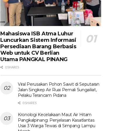
Mahasiswa ISB Atma Luhur
Luncurkan Sistem Informasi
Persediaan Barang Berbasis
Web untuk CV Berlian
Utama​ PANGKAL PINANG
0 SHARES
Viral Perusakan Pohon Sawit di Seputaran
Jalan Singkep Air Ruai Pemali Sungailiat,
Pelaku Terancam Pidana
0 SHARES
Kronologi Kecelakaan Maut Air Hitam
Pangkalpinang: Penjelasan Kasatlantas
Usai 3 Warga Tewas di Simpang Lampu