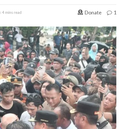
Donate
1
: 4 mins read