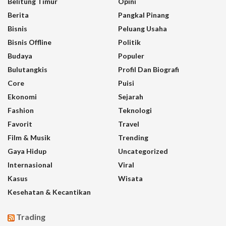
Belitung Timur
Opini
Berita
Pangkal Pinang
Bisnis
Peluang Usaha
Bisnis Offline
Politik
Budaya
Populer
Bulutangkis
Profil Dan Biografi
Core
Puisi
Ekonomi
Sejarah
Fashion
Teknologi
Favorit
Travel
Film & Musik
Trending
Gaya Hidup
Uncategorized
Internasional
Viral
Kasus
Wisata
Kesehatan & Kecantikan
Trading