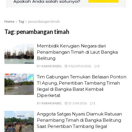
Home
Tag
penambangan timah
Tag:
penambangan timah
Membidik Kerugian Negara dari
Penambangan Timah di Laut Bangka
Belitung
BY
KABAR BABEL
4 AGUSTUS 2026
2
Tim Gabungan Temukan Belasan Ponton
TI Apung, Penertiban Tambang Timah
Ilegal di Bangka Barat Kembali
Diperketat
BY
KABAR BABEL
25 JUNI 2026
1
Anggota Satgas Nyaris Diamuk Ratusan
Penambang Timah di Bangka Belitung
Saat Penertiban Tambang Ilegal