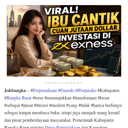
ADVERTISEMENT
Jokbangka
– #
Perpustakaan #Daerah (#Perpusda)
#Kabupaten
#
Bangka Barat
#terus #menunjukkan #transformasi #besar
#sebagai #pusat #literasi #modern #yang #tidak #hanya berfungsi
sebagai tempat membaca buku, tetapi juga menjadi ruang kreatif
dan pusat pemberdayaan masyarakat. Pemerintah Kabupaten
Bangka Barat melalui
Dinas Perpustakaan
dan Kearsipan