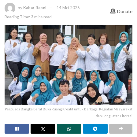
by
Kabar Babel
14 Mei 2026
Donate
Reading Time: 3 mins read
Perpusda Bangka Barat Buka Ruang Kreatif untuk Berbagai Kegiatan Masyarakat
dan Penguatan Literasi