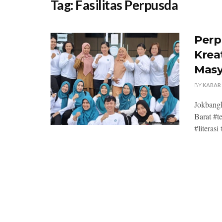
Tag:
Fasilitas Perpusda
Perp
Krea
Masy
BY
KABAR
Jokbang
Barat #t
#literas