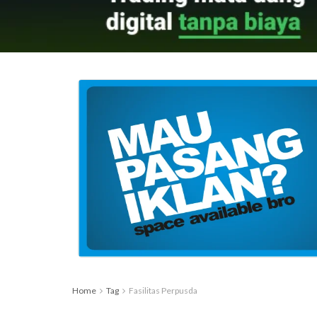
Home
Tag
Fasilitas Perpusda