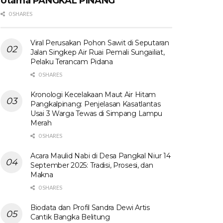
Utama​ PANGKAL PINANG
0 SHARES
Viral Perusakan Pohon Sawit di Seputaran
Jalan Singkep Air Ruai Pemali Sungailiat,
Pelaku Terancam Pidana
0 SHARES
Kronologi Kecelakaan Maut Air Hitam
Pangkalpinang: Penjelasan Kasatlantas
Usai 3 Warga Tewas di Simpang Lampu
Merah
0 SHARES
Acara Maulid Nabi di Desa Pangkal Niur 14
September 2025: Tradisi, Prosesi, dan
Makna
0 SHARES
Biodata dan Profil Sandra Dewi Artis
Cantik Bangka Belitung