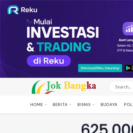
HOME
BERITA
BISNIS
BUDAYA
POL