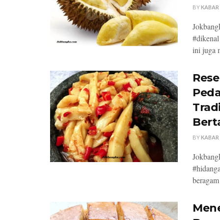
BY
KABAR
Jokbangk
#dikenal
ini juga 
Rese
Peda
Trad
Ber
BY
KABAR
Jokbangk
#hidanga
beragam 
Mene