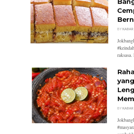
Bang
Cemp
Berni
BY
KABAR
Jokbangk
#keindah
raksasa.
Raha
yang
Leng
Mem
BY
KABAR
Jokbangk
#masyara