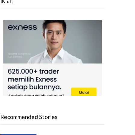
Iklan
Recommended Stories