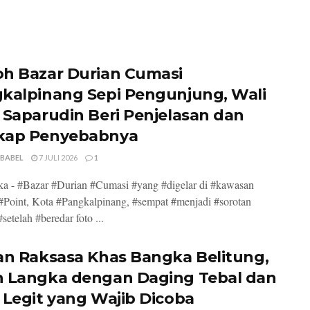
h Bazar Durian Cumasi
kalpinang Sepi Pengunjung, Wali
 Saparudin Beri Penjelasan dan
kap Penyebabnya
 BABEL
7 JULI 2026
1
a - #Bazar #Durian #Cumasi #yang #digelar di #kawasan
#Point, Kota #Pangkalpinang, #sempat #menjadi #sorotan
setelah #beredar foto ...
an Raksasa Khas Bangka Belitung,
 Langka dengan Daging Tebal dan
 Legit yang Wajib Dicoba