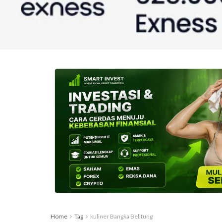
Home
Tag
kuliner Bangka Belitung