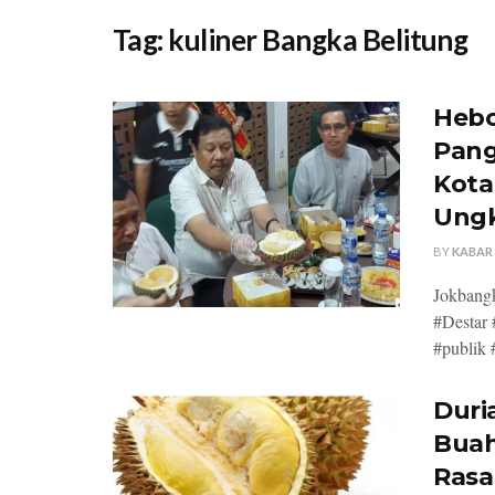
Tag:
kuliner Bangka Belitung
Hebo
Pang
Kota
Ung
BY
KABAR
Jokbangk
#Destar 
#publik #
Duri
Buah
Rasa