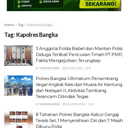
Home
Tag
Kapolres Bangka
Tag:
Kapolres Bangka
3 Anggota Polda Babel dan Mantan Polisi
Diduga Terlibat Pencurian Timah PT PMP,
Fakta Mengejutkan Terungkap
BY
KABAR BABEL
22 MEI 2026
2
Polres Bangka Ultimatum Penambang
Ilegal Angkat Kaki dari Muara Air Kantung
dan Nelayan II, Aktivitas Tambang
Terancam Ditindak Tegas
BY
KABAR BABEL
25 APRIL 2026
2
8 Tahanan Polres Bangka Kabur Gergaji
Teralis Sel, 1 Menyerahkan Diri dan 7 Masih
Diburu Polisi