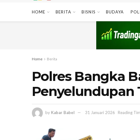
HOME
BERITA
BISNIS
BUDAYA
POL
Home
Berita
Polres Bangka B
Penyelundupan T
by
Kabar Babel
31 Januari 2026
Reading Tim