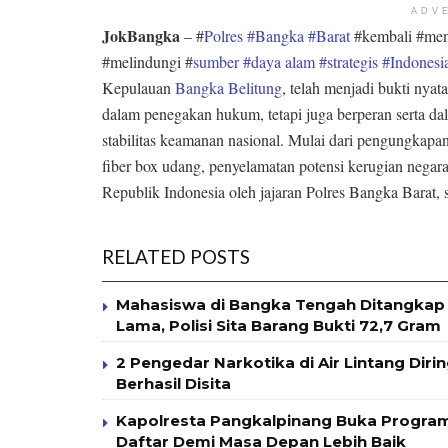
ADV
JokBangka
– #
Polres #Bangka #Barat
#kembali #me
#melindungi #
sumber #daya alam #strategis #Indonesi
Kepulauan
Bangka Belitung
, telah menjadi bukti nya
dalam penegakan hukum, tetapi juga berperan serta d
stabilitas keamanan nasional. Mulai dari pengungkapa
fiber box udang, penyelamatan potensi kerugian negara
Republik Indonesia oleh jajaran Polres Bangka Barat, 
RELATED POSTS
Mahasiswa di Bangka Tengah Ditangkap 
Lama, Polisi Sita Barang Bukti 72,7 Gram
2 Pengedar Narkotika di Air Lintang Diri
Berhasil Disita
Kapolresta Pangkalpinang Buka Program
Daftar Demi Masa Depan Lebih Baik