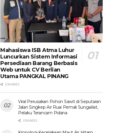
Mahasiswa ISB Atma Luhur
Luncurkan Sistem Informasi
Persediaan Barang Berbasis
Web untuk CV Berlian
Utama​ PANGKAL PINANG
0 SHARES
Viral Perusakan Pohon Sawit di Seputaran
Jalan Singkep Air Ruai Pemali Sungailiat,
Pelaku Terancam Pidana
0 SHARES
Kronologi Kecelakaan Maut Air Hitam