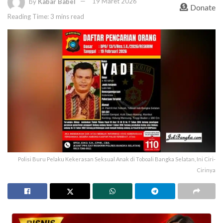
by
Kabar Babel
19 Maret 2026
Donate
Reading Time: 3 mins read
Polisi Buru Pelaku Kekerasan Seksual Anak di Toboali Bangka Selatan, Ini Ciri-
Cirinya