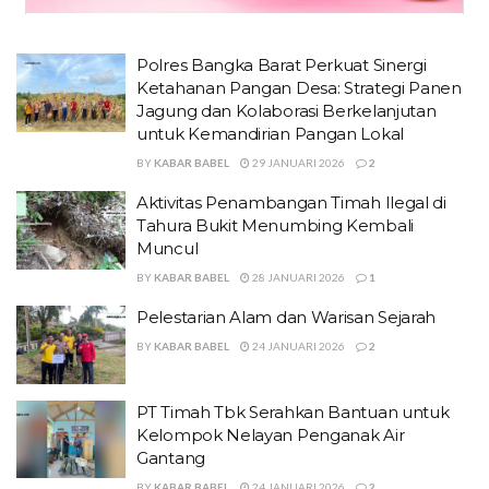
Polres Bangka Barat Perkuat Sinergi
Ketahanan Pangan Desa: Strategi Panen
Jagung dan Kolaborasi Berkelanjutan
untuk Kemandirian Pangan Lokal
BY
KABAR BABEL
29 JANUARI 2026
2
Aktivitas Penambangan Timah Ilegal di
Tahura Bukit Menumbing Kembali
Muncul
BY
KABAR BABEL
28 JANUARI 2026
1
Pelestarian Alam dan Warisan Sejarah
BY
KABAR BABEL
24 JANUARI 2026
2
PT Timah Tbk Serahkan Bantuan untuk
Kelompok Nelayan Penganak Air
Gantang
BY
KABAR BABEL
24 JANUARI 2026
2