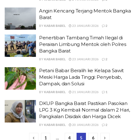
Angin Kencang Terjang Mentok Bangka
Barat
BY
KABAR BABEL
23 JANUARI 2026
2
Penertiban Tambang Timah Ilegal di
Perairan Limbung Mentok oleh Polres
Bangka Barat
BY
KABAR BABEL
23 JANUARI 2026
2
Petani Babar Beralih ke Kelapa Sawit
Meski Harga Lada Tinggi: Penyebab,
Dampak, dan Solusi
BY
KABAR BABEL
21 JANUARI 2026
1
DKUP Bangka Barat Pastikan Pasokan
LPG 3 Kg Kembali Normal dalam 2 Hari,
Pangkalan Disidak dan Harga Dicek
BY
KABAR BABEL
20 JANUARI 2026
2
1
…
4
5
6