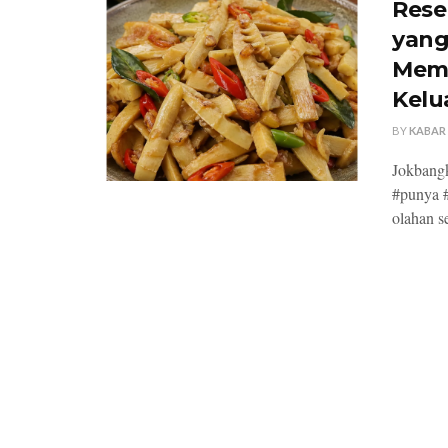
Rese
yang
Memb
Kelu
BY
KABAR
Jokbangk
#punya #
olahan s