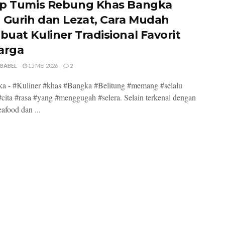
p Tumis Rebung Khas Bangka
 Gurih dan Lezat, Cara Mudah
uat Kuliner Tradisional Favorit
arga
 BABEL
15 MEI 2026
2
a - #Kuliner #khas #Bangka #Belitung #memang #selalu
cita #rasa #yang #menggugah #selera. Selain terkenal dengan
eafood dan ...