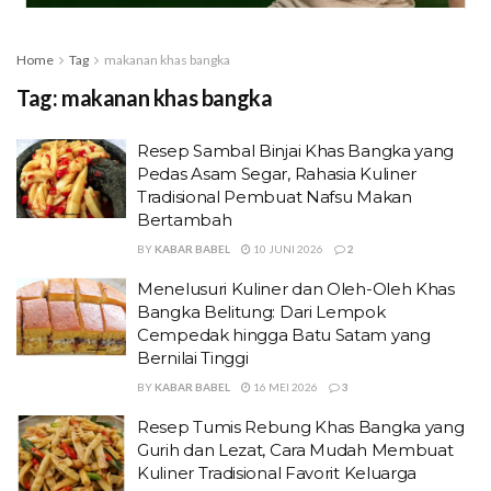
Home
Tag
makanan khas bangka
Tag:
makanan khas bangka
Resep Sambal Binjai Khas Bangka yang
Pedas Asam Segar, Rahasia Kuliner
Tradisional Pembuat Nafsu Makan
Bertambah
BY
KABAR BABEL
10 JUNI 2026
2
Menelusuri Kuliner dan Oleh-Oleh Khas
Bangka Belitung: Dari Lempok
Cempedak hingga Batu Satam yang
Bernilai Tinggi
BY
KABAR BABEL
16 MEI 2026
3
Resep Tumis Rebung Khas Bangka yang
Gurih dan Lezat, Cara Mudah Membuat
Kuliner Tradisional Favorit Keluarga