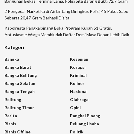
Bangunan Bekas Terminal Lama, Polisi Sita Barang Bukti 72,7 Gram
2 Pengedar Narkotika di Air Lintang Diringkus Polisi, 45 Paket Sabu
Seberat 20,47 Gram Berhasil Disita
Kapolresta Pangkalpinang Buka Program Kuliah S1 Gratis,
Antusiasme Warga Membludak Daftar Demi Masa Depan Lebih Baik
Kategori
Bangka
Kesenian
Bangka Barat
Korupsi
Bangka Belitung
Kriminal
Bangka Selatan
Kuliner
Bangka Tengah
Nasional
Belitung
Olahraga
Belitung Timur
Opini
Berita
Pangkal Pinang
Bisnis
Peluang Usaha
Bisnis Offline
Politik