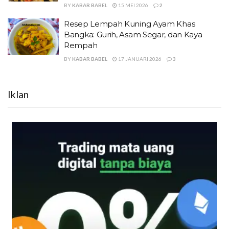
BY
KABAR BABEL
15 MEI 2026
2
Resep Lempah Kuning Ayam Khas
Bangka: Gurih, Asam Segar, dan Kaya
Rempah
BY
KABAR BABEL
17 JANUARI 2026
3
Iklan