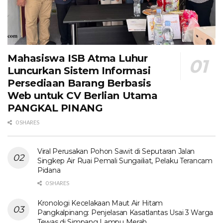
Mahasiswa ISB Atma Luhur
Luncurkan Sistem Informasi
Persediaan Barang Berbasis
Web untuk CV Berlian Utama​
PANGKAL PINANG
0 SHARES
Viral Perusakan Pohon Sawit di Seputaran Jalan
Singkep Air Ruai Pemali Sungailiat, Pelaku Terancam
Pidana
0 SHARES
Kronologi Kecelakaan Maut Air Hitam
Pangkalpinang: Penjelasan Kasatlantas Usai 3 Warga
Tewas di Simpang Lampu Merah