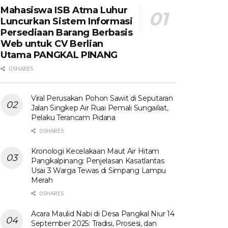
Mahasiswa ISB Atma Luhur
Luncurkan Sistem Informasi
Persediaan Barang Berbasis
Web untuk CV Berlian
Utama​ PANGKAL PINANG
0 SHARES
Viral Perusakan Pohon Sawit di Seputaran
Jalan Singkep Air Ruai Pemali Sungailiat,
Pelaku Terancam Pidana
0 SHARES
Kronologi Kecelakaan Maut Air Hitam
Pangkalpinang: Penjelasan Kasatlantas
Usai 3 Warga Tewas di Simpang Lampu
Merah
0 SHARES
Acara Maulid Nabi di Desa Pangkal Niur 14
September 2025: Tradisi, Prosesi, dan