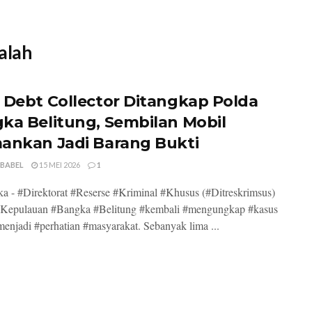
alah
 Debt Collector Ditangkap Polda
ka Belitung, Sembilan Mobil
ankan Jadi Barang Bukti
 BABEL
15 MEI 2026
1
a - #Direktorat #Reserse #Kriminal #Khusus (#Ditreskrimsus)
#Kepulauan #Bangka #Belitung #kembali #mengungkap #kasus
enjadi #perhatian #masyarakat. Sebanyak lima ...