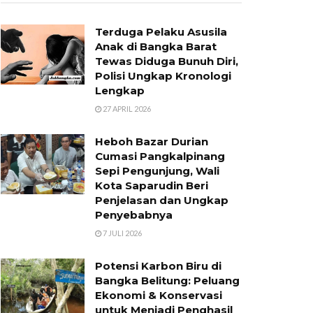
Terduga Pelaku Asusila
Anak di Bangka Barat
Tewas Diduga Bunuh Diri,
Polisi Ungkap Kronologi
Lengkap
27 APRIL 2026
Heboh Bazar Durian
Cumasi Pangkalpinang
Sepi Pengunjung, Wali
Kota Saparudin Beri
Penjelasan dan Ungkap
Penyebabnya
7 JULI 2026
Potensi Karbon Biru di
Bangka Belitung: Peluang
Ekonomi & Konservasi
untuk Menjadi Penghasil