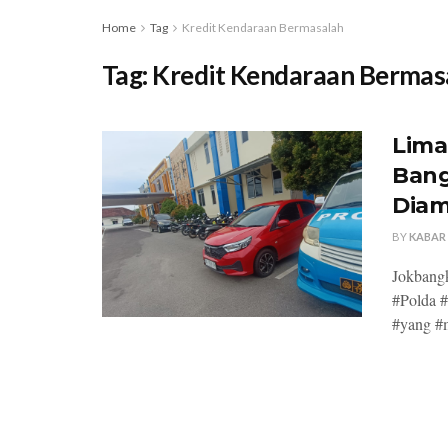
Home
Tag
Kredit Kendaraan Bermasalah
Tag:
Kredit Kendaraan Bermas
Lima
Bang
Diam
BY
KABAR
Jokbangk
#Polda 
#yang #m