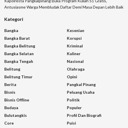
Kapolresta Pangkalpinang Buka Program Kuliah S1 Gratis,
Antusiasme Warga Membludak Daftar Demi Masa Depan Lebih Baik
Kategori
Bangka
Kesenian
Bangka Barat
Korupsi
Bangka Belitung
Kriminal
Bangka Selatan
Kuliner
Bangka Tengah
Nasional
Belitung
Olahraga
Belitung Timur
Opini
Berita
Pangkal Pinang
Bisnis
Peluang Usaha
Bisnis Offline
Politik
Budaya
Populer
Bulutangkis
Profil Dan Biografi
Core
Puisi