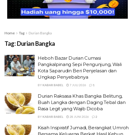
Home
Tag
Durian Bangka
Tag:
Durian Bangka
Heboh Bazar Durian Cumasi
Pangkalpinang Sepi Pengunjung, Wali
Kota Saparudin Beri Penjelasan dan
Ungkap Penyebabnya
BY
KABAR BABEL
7 JULI 2026
1
Durian Raksasa Khas Bangka Belitung,
Buah Langka dengan Daging Tebal dan
Rasa Legit yang Wajib Dicoba
BY
KABAR BABEL
28 JUNI 2026
2
Kisah Inspiratif Jumadi, Berangkat Umroh
Bersama Keluarga Berkat Hasil Kebun