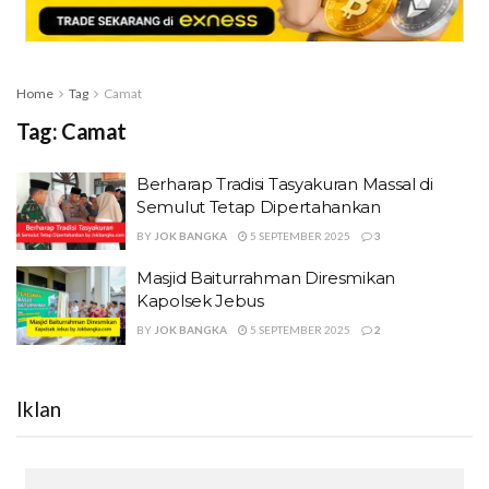
Home
Tag
Camat
Tag:
Camat
Berharap Tradisi Tasyakuran Massal di
Semulut Tetap Dipertahankan
BY
JOK BANGKA
5 SEPTEMBER 2025
3
Masjid Baiturrahman Diresmikan
Kapolsek Jebus
BY
JOK BANGKA
5 SEPTEMBER 2025
2
Iklan