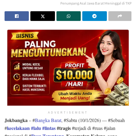
Penumpang Asal Jawa Barat Meninggal di TKP
ADVERTISEMENT
Jokbangka
– #
Bangka Barat
, #Sabtu (10/1/2026) — #Sebuah
kecelakaan #lalu #lintas
#tragis
#
#terjadi di #ruas #jalan
Desa Terentang
, Kecamatan Kelapa
#nasional di #
, yang