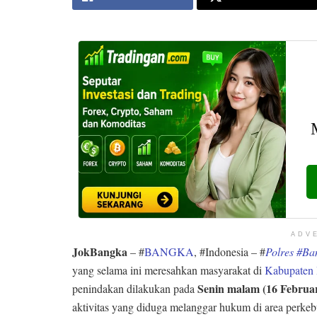
ADV
JokBangka
– #
BANGKA
, #Indonesia – #
Polres #Ba
yang selama ini meresahkan masyarakat di
Kabupaten
Senin malam (16 Februar
penindakan dilakukan pada
aktivitas yang diduga melanggar hukum di area perke