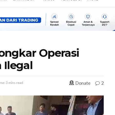
ongkar Operasi
Ilegal
Donate
2
me: 3 mins read