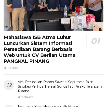
Mahasiswa ISB Atma Luhur
Luncurkan Sistem Informasi
Persediaan Barang Berbasis
Web untuk CV Berlian Utama​
PANGKAL PINANG
0 SHARES
Viral Perusakan Pohon Sawit di Seputaran Jalan
Singkep Air Ruai Pemali Sungailiat, Pelaku Terancam
Pidana
0 SHARES
Kronologi Kecelakaan Maut Air Hitam