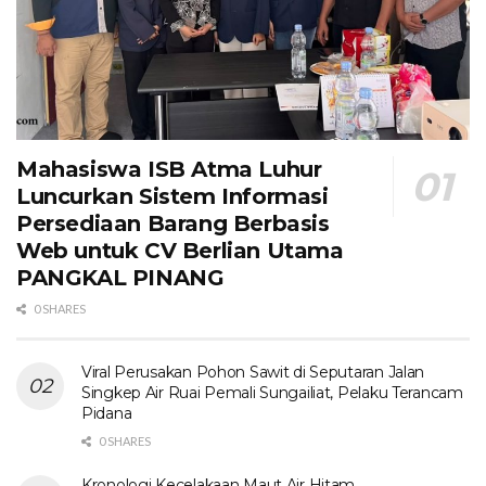
Mahasiswa ISB Atma Luhur
Luncurkan Sistem Informasi
Persediaan Barang Berbasis
Web untuk CV Berlian Utama​
PANGKAL PINANG
0 SHARES
Viral Perusakan Pohon Sawit di Seputaran Jalan
Singkep Air Ruai Pemali Sungailiat, Pelaku Terancam
Pidana
0 SHARES
Kronologi Kecelakaan Maut Air Hitam