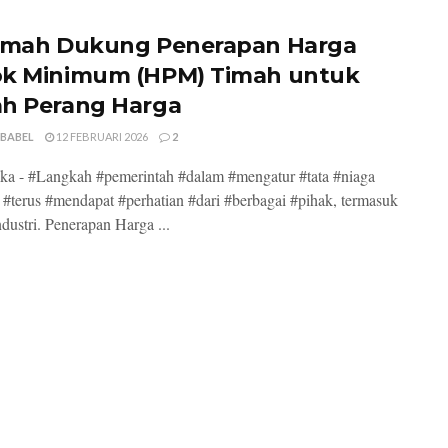
imah Dukung Penerapan Harga
k Minimum (HPM) Timah untuk
h Perang Harga
 BABEL
12 FEBRUARI 2026
2
a - #Langkah #pemerintah #dalam #mengatur #tata #niaga
 #terus #mendapat #perhatian #dari #berbagai #pihak, termasuk
ndustri. Penerapan Harga ...