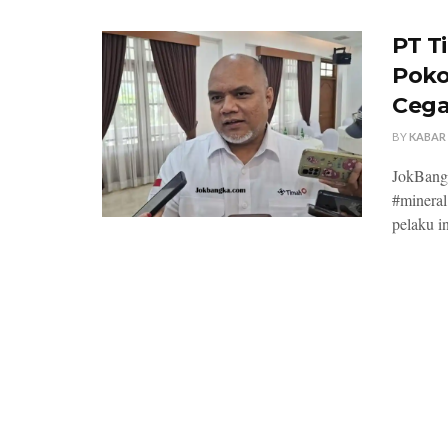
PT T
Poko
Cega
BY
KABAR
JokBangk
#mineral
pelaku i