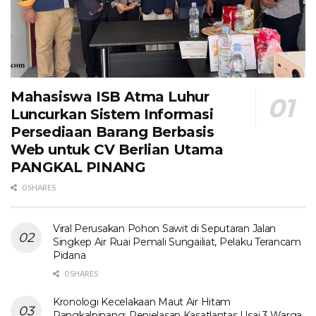
Mahasiswa ISB Atma Luhur
Luncurkan Sistem Informasi
Persediaan Barang Berbasis
Web untuk CV Berlian Utama​
PANGKAL PINANG
0 SHARES
Viral Perusakan Pohon Sawit di Seputaran Jalan
Singkep Air Ruai Pemali Sungailiat, Pelaku Terancam
Pidana
0 SHARES
Kronologi Kecelakaan Maut Air Hitam
Pangkalpinang: Penjelasan Kasatlantas Usai 3 Warga