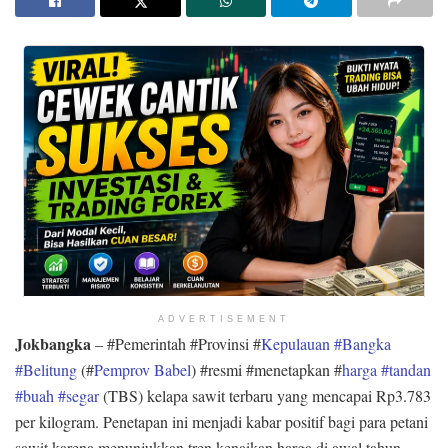
ADVERTISEMENT
Jokbangka
– #Pemerintah #Provinsi #
Kepulauan #Bangka
#Belitung
(#
Pemprov Babel
) #resmi #menetapkan #
harga #tandan
#buah #segar
(TBS) kelapa sawit terbaru yang mencapai Rp3.783
per kilogram. Penetapan ini menjadi kabar positif bagi para petani
sawit karena menunjukkan tren kenaikan harga di awal tahun