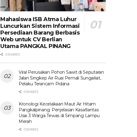
Mahasiswa ISB Atma Luhur
Luncurkan Sistem Informasi
Persediaan Barang Berbasis
Web untuk CV Berlian
Utama​ PANGKAL PINANG
0 SHARES
Viral Perusakan Pohon Sawit di Seputaran
Jalan Singkep Air Ruai Pemali Sungailiat,
Pelaku Terancam Pidana
0 SHARES
Kronologi Kecelakaan Maut Air Hitam
Pangkalpinang: Penjelasan Kasatlantas
Usai 3 Warga Tewas di Simpang Lampu
Merah
0 SHARES