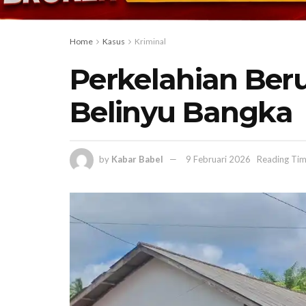
Home
Kasus
Kriminal
Perkelahian Ber
Belinyu Bangka
by
Kabar Babel
9 Februari 2026
Reading Tim