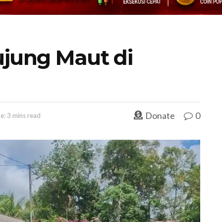
ujung Maut di
Donate
0
e: 3 mins read