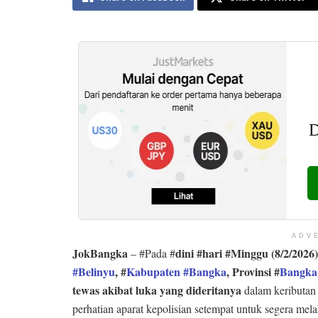
ADV
JokBangka
dini #hari #Minggu (8/2/2026)
– #Pada #
#Belinyu
, #
Kabupaten #Bangka
, Provinsi #
Bangka 
tewas akibat luka yang dideritanya
dalam keributan 
perhatian aparat kepolisian setempat untuk segera mel