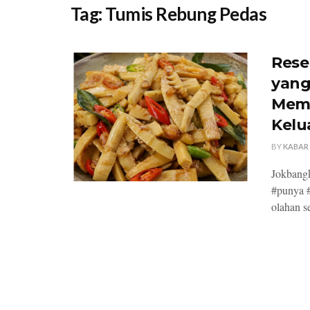
Tag:
Tumis Rebung Pedas
Rese
yang
Memb
Kelu
BY
KABAR
Jokbangk
#punya #
olahan s