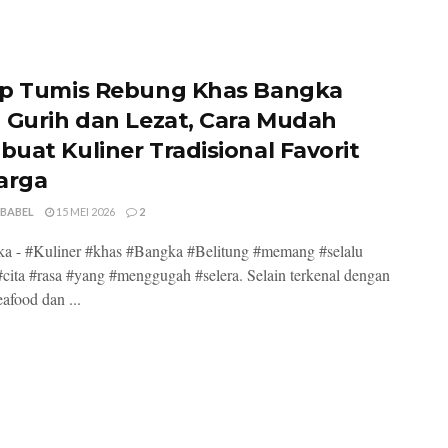
p Tumis Rebung Khas Bangka
 Gurih dan Lezat, Cara Mudah
uat Kuliner Tradisional Favorit
arga
 BABEL
15 MEI 2026
2
a - #Kuliner #khas #Bangka #Belitung #memang #selalu
cita #rasa #yang #menggugah #selera. Selain terkenal dengan
eafood dan ...