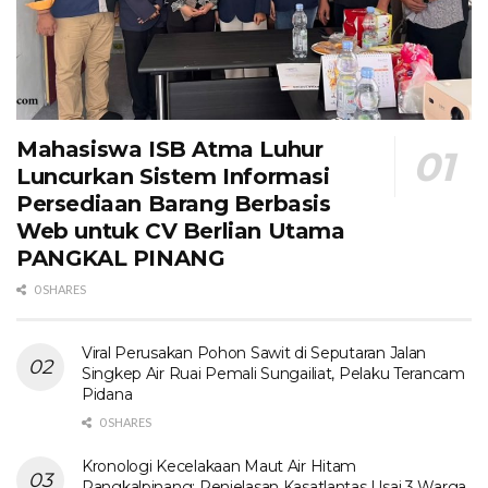
Mahasiswa ISB Atma Luhur
Luncurkan Sistem Informasi
Persediaan Barang Berbasis
Web untuk CV Berlian Utama​
PANGKAL PINANG
0 SHARES
Viral Perusakan Pohon Sawit di Seputaran Jalan
Singkep Air Ruai Pemali Sungailiat, Pelaku Terancam
Pidana
0 SHARES
Kronologi Kecelakaan Maut Air Hitam
Pangkalpinang: Penjelasan Kasatlantas Usai 3 Warga