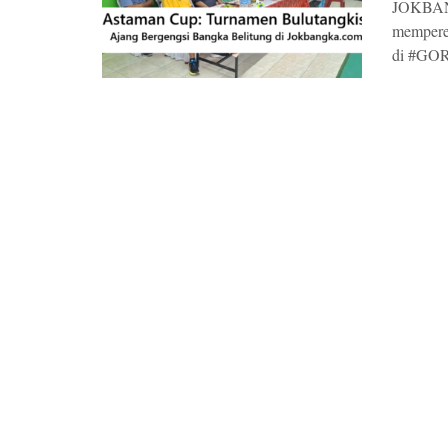
JOKBANG
mempere
di #GOR 