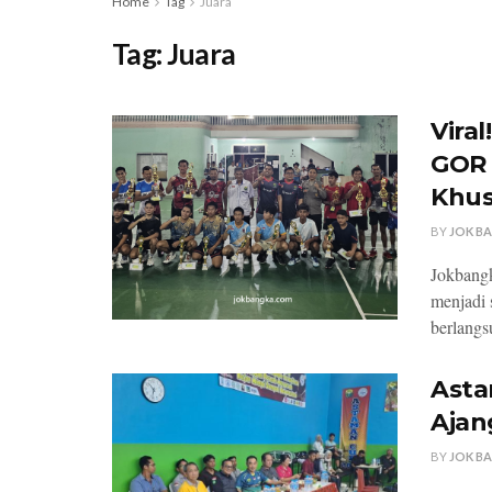
Home
Tag
Juara
Tag:
Juara
Vira
GOR 
Khus
BY
JOK B
Jokbang
menjadi 
berlangsu
Asta
Ajan
BY
JOK B