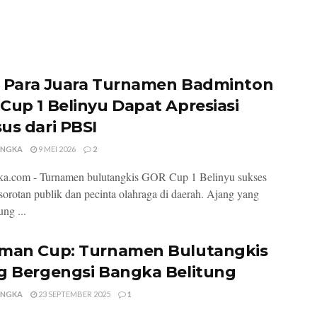
l! Para Juara Turnamen Badminton
Cup 1 Belinyu Dapat Apresiasi
us dari PBSI
ANGKA
9 MEI 2026
2
ka.com - Turnamen bulutangkis GOR Cup 1 Belinyu sukses
sorotan publik dan pecinta olahraga di daerah. Ajang yang
ng ...
man Cup: Turnamen Bulutangkis
g Bergengsi Bangka Belitung
ANGKA
23 SEPTEMBER 2025
1