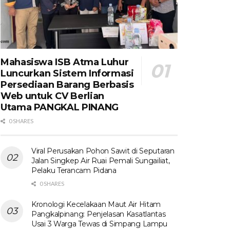
Mahasiswa ISB Atma Luhur
Luncurkan Sistem Informasi
Persediaan Barang Berbasis
Web untuk CV Berlian
Utama​ PANGKAL PINANG
0 SHARES
Viral Perusakan Pohon Sawit di Seputaran
Jalan Singkep Air Ruai Pemali Sungailiat,
Pelaku Terancam Pidana
0 SHARES
Kronologi Kecelakaan Maut Air Hitam
Pangkalpinang: Penjelasan Kasatlantas
Usai 3 Warga Tewas di Simpang Lampu