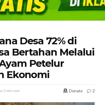
na Desa 72% di
sa Bertahan Melalui
 Ayam Petelur
n Ekonomi
Donate
2
e: 2 mins read