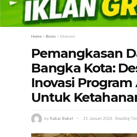
Home
Bisnis
Ekonomi
Pemangkasan Da
Bangka Kota: De
Inovasi Program
Untuk Ketahana
by
Kabar Babel
21 Januari 2026
Reading Tim