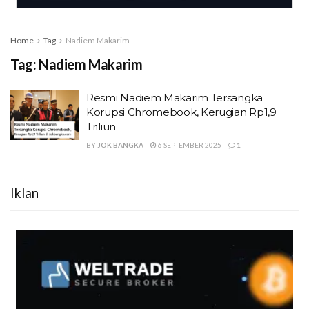
Home
Tag
Nadiem Makarim
Tag:
Nadiem Makarim
Resmi Nadiem Makarim Tersangka
Korupsi Chromebook, Kerugian Rp1,9
Triliun
BY
JOK BANGKA
6 SEPTEMBER 2025
1
Iklan